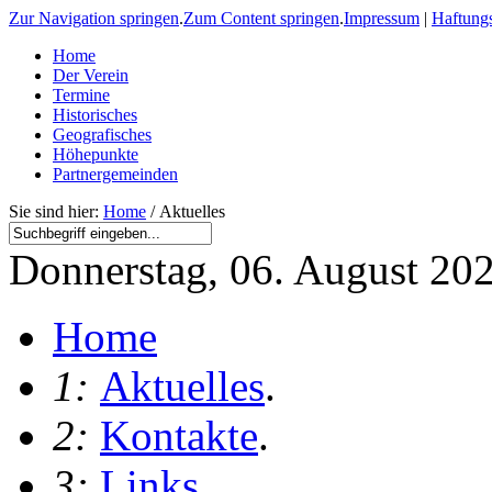
Zur Navigation springen
.
Zum Content springen
.
Impressum
|
Haftung
Home
Der Verein
Termine
Historisches
Geografisches
Höhepunkte
Partnergemeinden
Sie sind hier:
Home
/ Aktuelles
Donnerstag, 06. August 20
Home
1:
Aktuelles
.
2:
Kontakte
.
3:
Links
.