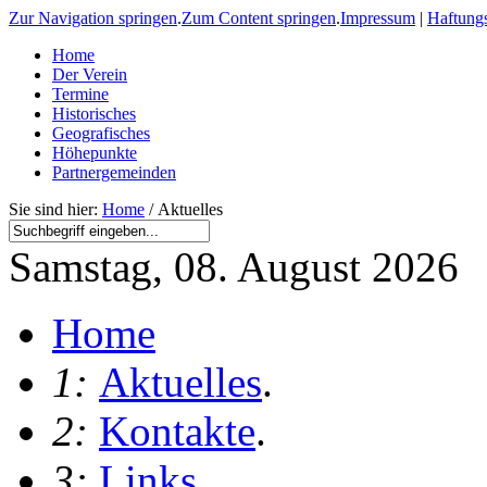
Zur Navigation springen
.
Zum Content springen
.
Impressum
|
Haftung
Home
Der Verein
Termine
Historisches
Geografisches
Höhepunkte
Partnergemeinden
Sie sind hier:
Home
/ Aktuelles
Samstag, 08. August 2026
Home
1:
Aktuelles
.
2:
Kontakte
.
3:
Links
.