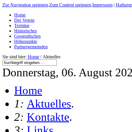
Zur Navigation springen
.
Zum Content springen
.
Impressum
|
Haftung
Home
Der Verein
Termine
Historisches
Geografisches
Höhepunkte
Partnergemeinden
Sie sind hier:
Home
/ Aktuelles
Donnerstag, 06. August 20
Home
1:
Aktuelles
.
2:
Kontakte
.
3:
Links
.