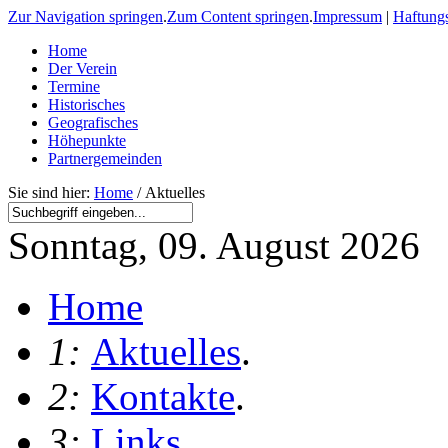
Zur Navigation springen
.
Zum Content springen
.
Impressum
|
Haftung
Home
Der Verein
Termine
Historisches
Geografisches
Höhepunkte
Partnergemeinden
Sie sind hier:
Home
/ Aktuelles
Sonntag, 09. August 2026
Home
1:
Aktuelles
.
2:
Kontakte
.
3:
Links
.