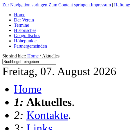
Zur Navigation springen
.
Zum Content springen
.
Impressum
|
Haftung
Home
Der Verein
Termine
Historisches
Geografisches
Höhepunkte
Partnergemeinden
Sie sind hier:
Home
/ Aktuelles
Freitag, 07. August 2026
Home
1:
Aktuelles
.
2:
Kontakte
.
3:
Links
.