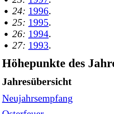
24:
1996
.
25:
1995
.
26:
1994
.
27:
1993
.
Höhepunkte des Jahr
Jahresübersicht
Neujahrsempfang
Osterfeuer