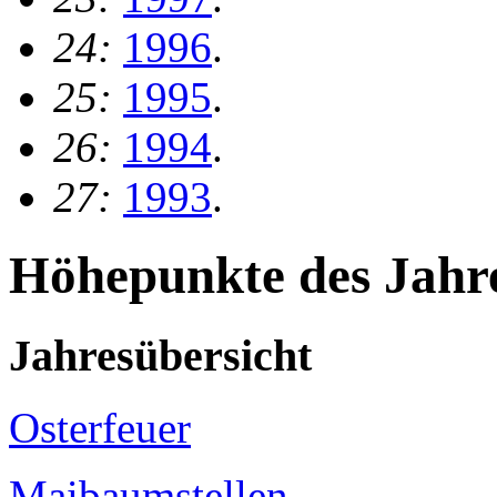
24:
1996
.
25:
1995
.
26:
1994
.
27:
1993
.
Höhepunkte des Jahr
Jahresübersicht
Osterfeuer
Maibaumstellen