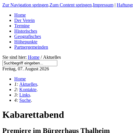
Zur Navigation springen
.
Zum Content springen
.
Impressum
|
Haftung
Home
Der Verein
Termine
Historisches
Geografisches
Höhepunkte
Partnergemeinden
Sie sind hier:
Home
/ Aktuelles
Freitag, 07. August 2026
Home
1:
Aktuelles
.
2:
Kontakte
.
3:
Links
.
4:
Suche
.
Kabarettabend
Premiere im Bürgerhaus Thalheim