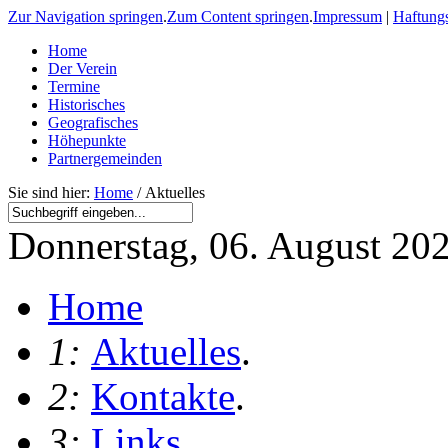
Zur Navigation springen
.
Zum Content springen
.
Impressum
|
Haftung
Home
Der Verein
Termine
Historisches
Geografisches
Höhepunkte
Partnergemeinden
Sie sind hier:
Home
/ Aktuelles
Donnerstag, 06. August 20
Home
1:
Aktuelles
.
2:
Kontakte
.
3:
Links
.