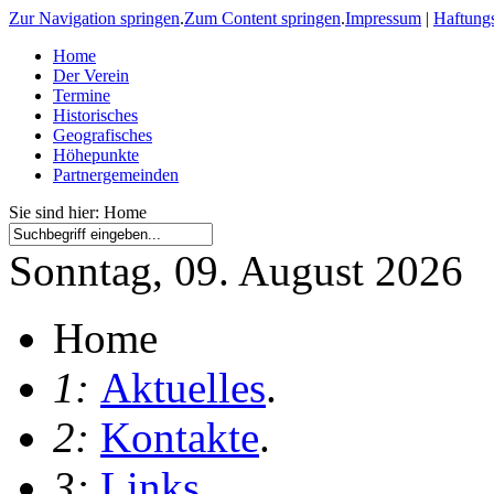
Zur Navigation springen
.
Zum Content springen
.
Impressum
|
Haftung
Home
Der Verein
Termine
Historisches
Geografisches
Höhepunkte
Partnergemeinden
Sie sind hier: Home
Sonntag, 09. August 2026
Home
1:
Aktuelles
.
2:
Kontakte
.
3:
Links
.